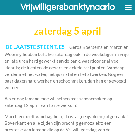
Vrijwilligersbanktynaarlo
Ga
direct
naar
de
zaterdag 5 april
hoofdinhoud
DE LAATSTE STEENTJES
Gerda Boersema en Marchien
Weering hebben behalve zaterdag ook in de weekdagen in vrije
en late uren hard gewerkt aan de bank, waardoor er al veel
klaar is; de luchten, de oevers en enkele restpunten. Vandaag
verder met het water, het ijskristal en het afwerken. Nog een
paar dagen hard werken en schoonmaken, dan kan er gevoegd
worden.
Als er nog iemand mee wil helpen met schoonmaken op
zaterdag 12 april; van harte welkom!
Marchien heeft vandaag het ijskristal (de ijsbloem) afgemaakt!
Bovenkant en alle zijden zijn prachtig gemozaiekt; een
prestatie van iemand die op de Vrijwilligersdag van de