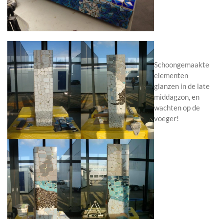
Schoongemaakte
elementen
glanzen in de late
middagzon, en
wachten op de
voeger!