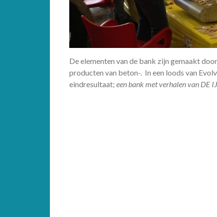
De elementen van de bank zijn gemaakt doo
producten van beton-. In een loods van Evo
eindresultaat;
een bank met verhalen van DE 