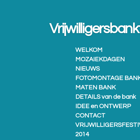
Ga
direct
naar
Vrijwilligersban
de
hoofdinhoud
WELKOM
MOZAIEKDAGEN
NIEUWS
FOTOMONTAGE BAN
MATEN BANK
DETAILS van de bank
IDEE en ONTWERP
CONTACT
VRIJWILLIGERSFESTI
2014